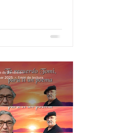
a de Bendición
mar 2025
1 min de lectura
esde el corazón de un