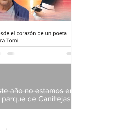
oeta para Tomi
sde el corazón de un poeta
a de Bendición
ra Tomi
ul 2020
1 min de lectura
ste año no estamos en
l parque de Canillejas