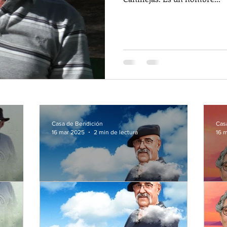
Casa de Bendición
Cas
16 mar 2025
2 min de lectura
16 
D