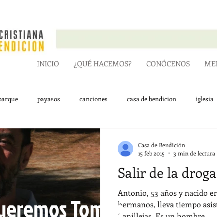
INICIO
¿QUÉ HACEMOS?
CONÓCENOS
MEN
parque
payasos
canciones
casa de bendicion
iglesia
Casa de Bendición
15 feb 2015
3 min de lectura
Salir de la droga
Antonio, 53 años y nacido en
queremos Tomás
hermanos, lleva tiempo asist
Canillejas. Es un hombre...