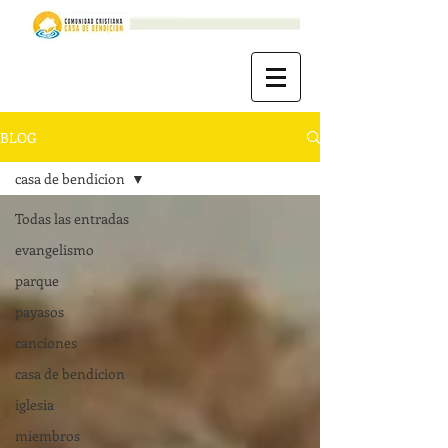
BLOG
casa de bendicion
Todas las entradas
evangelismo
parque
payasos
canciones
casa de bendicion
iglesia
miembros