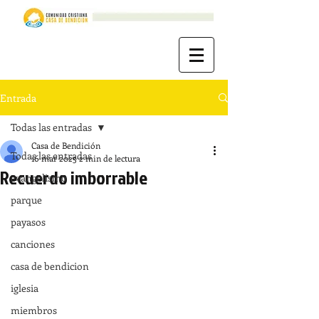
Entrada
Todas las entradas
Casa de Bendición
Todas las entradas
16 mar 2025
2 min de lectura
Recuerdo imborrable
evangelismo
parque
payasos
canciones
casa de bendicion
iglesia
miembros