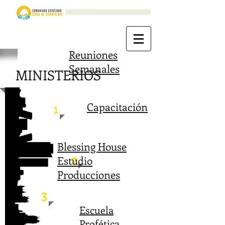
Reuniones
Semanales
MINISTERIOS
1
Capacitación
Blessing House
2
Estudio
Producciones
3
Escuela
Profética