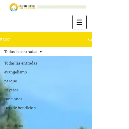
BLOG
Todas las entradas
Todas las entradas
evangelismo
parque
payasos
canciones
casa de bendicion
iglesia
miembros