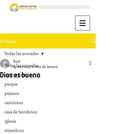
Entrada
Todas las entradas
Rosi
Todas las entradas
19 nov 2017
2 min de lectura
Dios es bueno
evangelismo
parque
payasos
canciones
casa de bendicion
iglesia
miembros